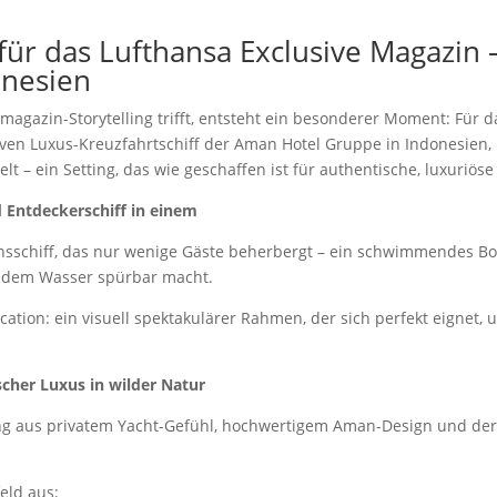
 für das Lufthansa Exclusive Magazin
onesien
magazin-Storytelling trifft, entsteht ein besonderer Moment: Für d
en Luxus-Kreuzfahrtschiff der Aman Hotel Gruppe in Indonesien, r
 – ein Setting, das wie geschaffen ist für authentische, luxuriös
 Entdeckerschiff in einem
onsschiff, das nur wenige Gäste beherbergt – ein schwimmendes B
f dem Wasser spürbar macht.
ation: ein visuell spektakulärer Rahmen, der sich perfekt eignet, 
scher Luxus in wilder Natur
g aus privatem Yacht-Gefühl, hochwertigem Aman-Design und der 
eld aus: