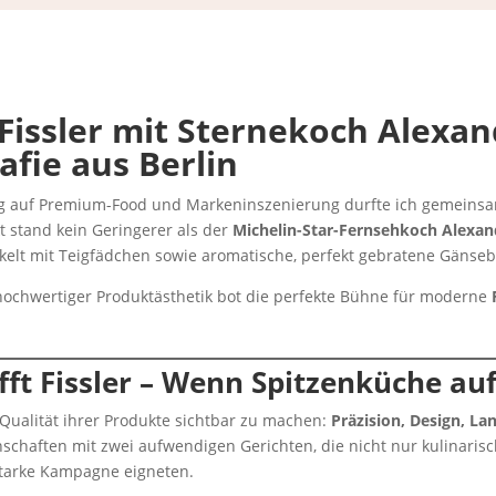
Fissler
mit Sternekoch Alexan
fie aus Berlin
ng auf Premium-Food und Markeninszenierung durfte ich gemein
t stand kein Geringerer als der
Michelin-Star-Fernsehkoch Alexa
ickelt mit Teigfädchen sowie aromatische, perfekt gebratene Gänseb
ochwertiger Produktästhetik bot die perfekte Bühne für moderne
ft Fissler – Wenn Spitzenküche auf
e Qualität ihrer Produkte sichtbar zu machen:
Präzision, Design, La
schaften mit zwei aufwendigen Gerichten, die nicht nur kulinaris
dstarke Kampagne eigneten.