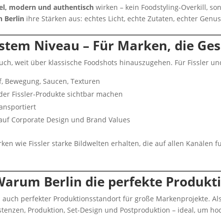
el, modern und authentisch
wirken – kein Foodstyling-Overkill, s
n Berlin
ihre Stärken aus: echtes Licht, echte Zutaten, echter Genus
stem Niveau – Für Marken, die Ges
uch, weit über klassische Foodshots hinauszugehen. Für Fissler 
, Bewegung, Saucen, Texturen
n der Fissler-Produkte sichtbar machen
ansportiert
auf Corporate Design und Brand Values
n wie Fissler starke Bildwelten erhalten, die auf allen Kanälen fun
Warum Berlin die perfekte Produkti
rn auch perfekter Produktionsstandort für große Markenprojekte. Al
istenzen, Produktion, Set-Design und Postproduktion – ideal, um ho